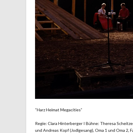
“Harz Heimat Megacities”
Regie: Clara Hinterberger I
Bühne: Theresa Scheitzenh
und Andreas Kopf (Jodlgesang), Oma 1 und Oma 2, Fa