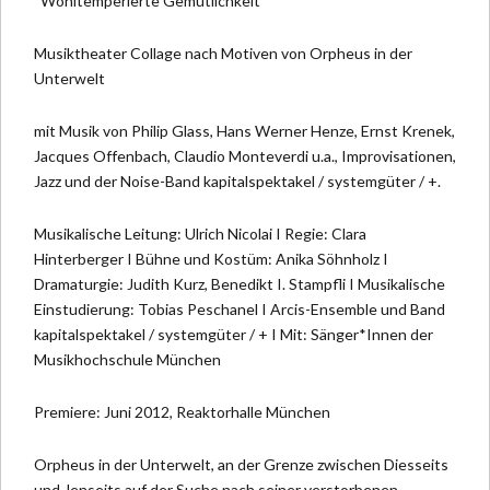
“Wohltemperierte Gemütlichkeit”
Musiktheater Collage nach Motiven von Orpheus in der
Unterwelt
mit Musik von Philip Glass, Hans Werner Henze, Ernst Krenek,
Jacques Offenbach, Claudio Monteverdi u.a., Improvisationen,
Jazz und der Noise-Band kapitalspektakel / systemgüter / +.
Musikalische Leitung: Ulrich Nicolai I Regie: Clara
Hinterberger I Bühne und Kostüm: Anika Söhnholz I
Dramaturgie: Judith Kurz, Benedikt I. Stampfli I Musikalische
Einstudierung: Tobias Peschanel I Arcis-Ensemble und Band
kapitalspektakel / systemgüter / + I Mit: Sänger*Innen der
Musikhochschule München
Premiere: Juni 2012, Reaktorhalle München
Orpheus in der Unterwelt, an der Grenze zwischen Diesseits
und Jenseits auf der Suche nach seiner verstorbenen